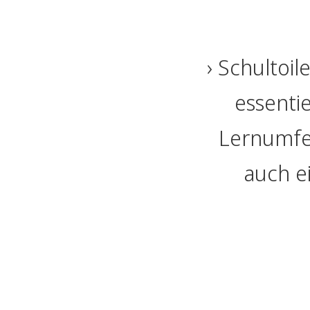
Schultoil
essentie
Lernumfel
auch e