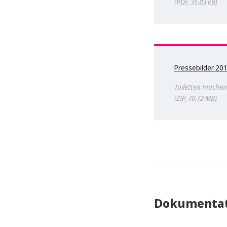
PDF, 35.83 kB
Pressebilder 20
Toiletten mache
ZIP, 70.72 MB
Dokumentat