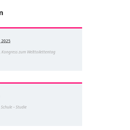
n
g 2025
t, Kongress zum Welttoilettentag
g
 Schule – Studie