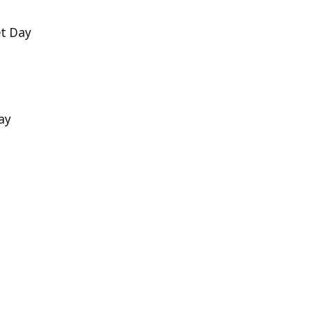
et Day
ay