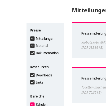
Mitteilunge
Presse
Pressemitteilun
Mitteilungen
Klobalisierte Wel
Material
PDF, 233.86 kB
Dokumentation
Ressourcen
Downloads
Pressemitteilun
Links
Toiletten machen
PDF, 70.35 kB
Bereiche
Schulen