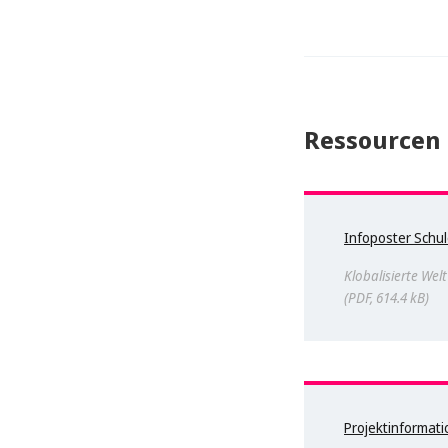
Ressourcen
Infoposter Schu
Klobalisierte Welt
PDF, 614.4 kB
Projektinformat