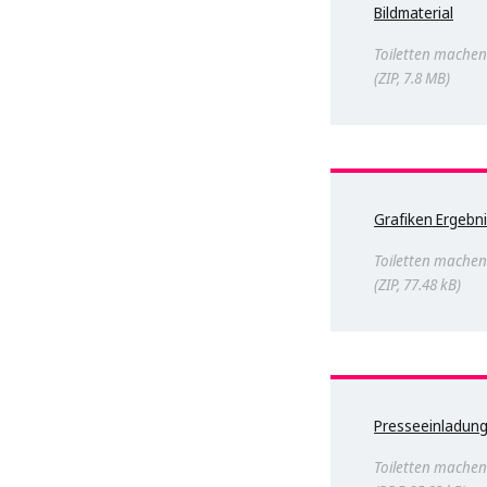
Bildmaterial
Toiletten machen
ZIP, 7.8 MB
Grafiken Ergebn
Toiletten machen
ZIP, 77.48 kB
Presseeinladun
Toiletten machen 