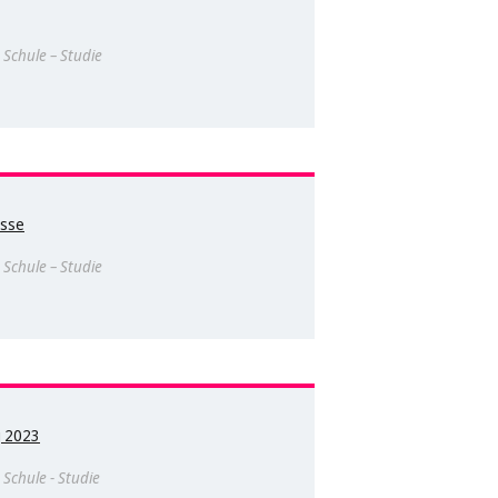
 Schule – Studie
isse
 Schule – Studie
g 2023
Schule - Studie