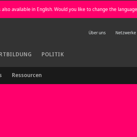
 also available in English. Would you like to change the languag
Über uns
Netzwerke
RTBILDUNG
POLITIK
s
Ressourcen