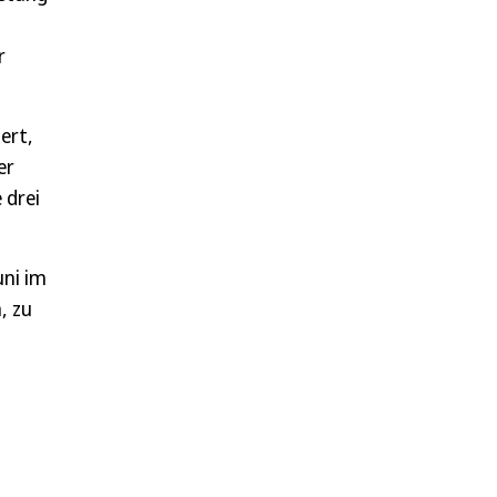
r
ert,
er
 drei
uni im
, zu