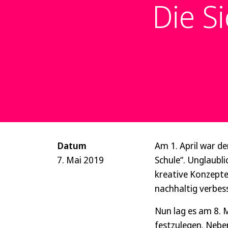
Die S
Datum
Am 1. April war d
7. Mai 2019
Schule“. Unglaubl
kreative Konzepte
nachhaltig verbes
Nun lag es am 8. M
festzulegen. Nebe