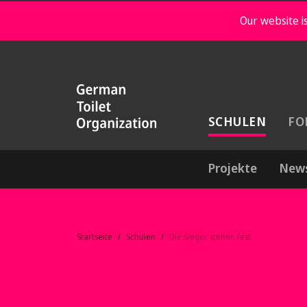
Our website is
SCHULEN
FO
Projekte
New
Startseite
Schulen
Die Sieger stehen fest