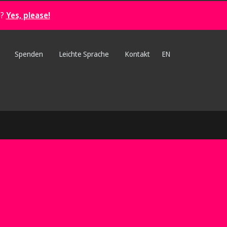
e?
Yes, please!
Spenden
Leichte Sprache
Kontakt
EN